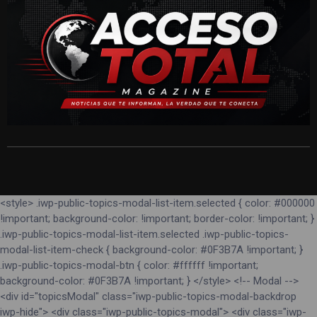
<style> .iwp-public-topics-modal-list-item.selected { color: #000000
!important; background-color: !important; border-color: !important; }
.iwp-public-topics-modal-list-item.selected .iwp-public-topics-
modal-list-item-check { background-color: #0F3B7A !important; }
.iwp-public-topics-modal-btn { color: #ffffff !important;
background-color: #0F3B7A !important; } </style> <!-- Modal -->
<div id="topicsModal" class="iwp-public-topics-modal-backdrop
iwp-hide"> <div class="iwp-public-topics-modal"> <div class="iwp-