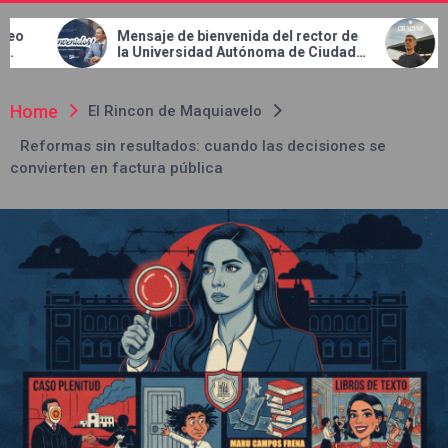
e de bienvenida del rector de
Concluye etapa de Pedro
versidad Autónoma de Ciudad
FC Juárez
, doctor Daniel Alberto
andse Cortez
Home
El Rincon de Maquiavelo
Reformas sin resultados: cuando las decisiones se
convierten en factura pública