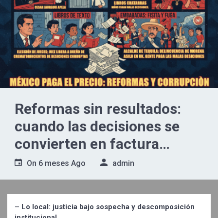
Reformas sin resultados:
cuando las decisiones se
convierten en factura
pública
On
6 meses Ago
admin
– Lo local: justicia bajo sospecha y descomposición
institucional