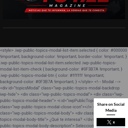
<style> .iwp-public-topics-modal-list-item.selected { color: #000000
!important; background-color: !important; border-color: !important; }
.iwp-public-topics-modal-list-item.selected .iwp-public-topics-
modal-list-item-check { background-color: #0F3B7A !important; }
.iwp-public-topics-modal-btn { color: #ffffff !important;
background-color: #0F3B7A !important; } </style> <!-- Modal -->
<div id="topicsModal" class="iwp-public-topics-modal-backdrop
iwp-hide"> <div class="iwp-public-topics-modal"> <div class="iwp-
public-topics-modal-header"> <i id="iwpPublicTopicsModalClose"
Share on Social
class="iwp-public-topics-modal-close-icon"></i> </div> <div
Media
class="iwp-public-topics-modal-body"> <div class="iwp-public-
topics-modal-body-title"> ¿Qué te interesa? </div> <div class="iwp-
x
public-topics-modal-body-description"> Selecciona los <b>temas