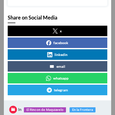
Share on Social Media
x
facebook
linkedin
email
whatsapp
telegram
In
El Rincon de Maquiavelo
En la Frontera