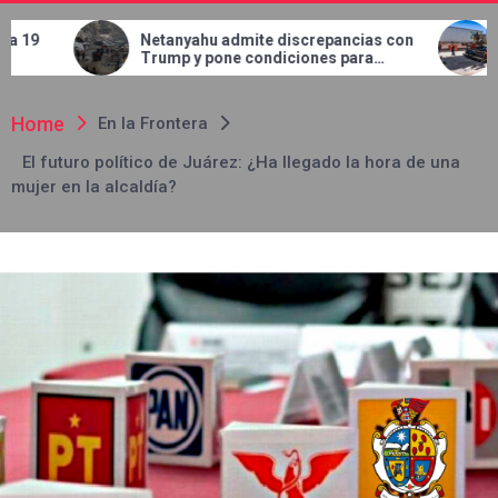
nyahu admite discrepancias con
Concluye JMAS trabaj
p y pone condiciones para
en el bulevar Talamás
rar tropas de Gaza
Home
En la Frontera
El futuro político de Juárez: ¿Ha llegado la hora de una
mujer en la alcaldía?