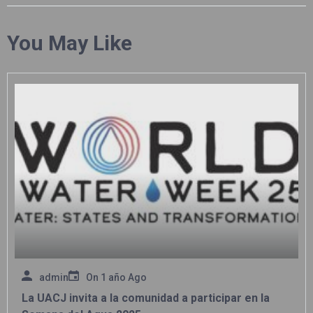
You May Like
admin
On
1 año Ago
La UACJ invita a la comunidad a participar en la