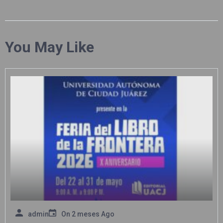
You May Like
admin
On
2 meses Ago