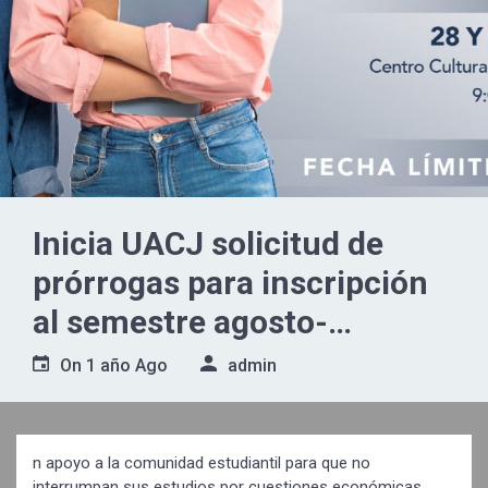
Inicia UACJ solicitud de
prórrogas para inscripción
al semestre agosto-
diciembre 2025
On
1 año Ago
admin
n apoyo a la comunidad estudiantil para que no
interrumpan sus estudios por cuestiones económicas,