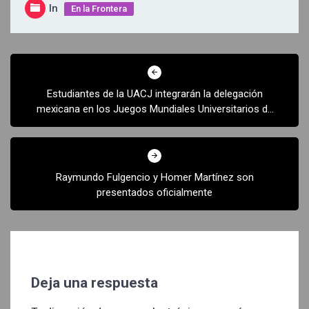
In
En la Frontera
Navegación
de
Estudiantes de la UACJ integrarán la delegación
entradas
mexicana en los Juegos Mundiales Universitarios de
Verano FISU 2025 en Alemania
Raymundo Fulgencio y Homer Martínez son
presentados oficialmente
Deja una respuesta