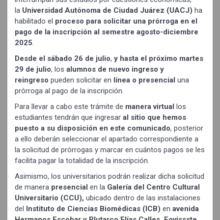
la
Universidad Autónoma de Ciudad Juárez (UACJ)
ha
habilitado el
proceso para solicitar una prórroga en el
pago de la inscripción al semestre agosto-diciembre
2025
.
Desde el sábado 26 de julio
,
y hasta el próximo martes
29 de julio
, los
alumnos de nuevo ingreso y
reingreso
pueden solicitar en
línea o presencial
una
prórroga al pago de la inscripción.
Para llevar a cabo este trámite de
manera virtual
los
estudiantes tendrán que ingresar
al sitio que hemos
puesto a su disposición en este comunicado
, posterior
a ello deberán seleccionar el apartado correspondiente a
la solicitud de prórrogas y marcar en cuántos pagos se les
facilita pagar la totalidad de la inscripción.
Asimismo, los universitarios podrán realizar dicha solicitud
de manera
presencial
en la
Galería del Centro Cultural
Universitario (CCU),
ubicado dentro de las instalaciones
del
Instituto de Ciencias Biomédicas (ICB)
en
avenida
Hermanos Escobar y Plutarco Elías Calles, Fovissste