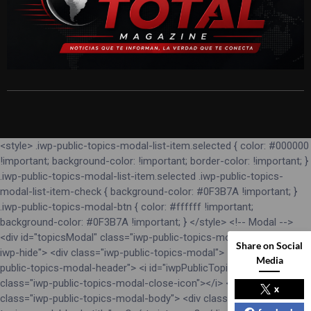
<style> .iwp-public-topics-modal-list-item.selected { color: #000000
!important; background-color: !important; border-color: !important; }
.iwp-public-topics-modal-list-item.selected .iwp-public-topics-
modal-list-item-check { background-color: #0F3B7A !important; }
.iwp-public-topics-modal-btn { color: #ffffff !important;
background-color: #0F3B7A !important; } </style> <!-- Modal -->
<div id="topicsModal" class="iwp-public-topics-modal-backdrop
Share on Social
iwp-hide"> <div class="iwp-public-topics-modal"> <div class="iwp-
Media
public-topics-modal-header"> <i id="iwpPublicTopicsModalClose"
class="iwp-public-topics-modal-close-icon"></i> </div> <div
x
class="iwp-public-topics-modal-body"> <div class="iwp-public-