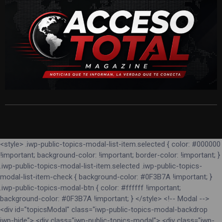
<style> .iwp-public-topics-modal-list-item.selected { color: #000000
!important; background-color: !important; border-color: !important; }
.iwp-public-topics-modal-list-item.selected .iwp-public-topics-
modal-list-item-check { background-color: #0F3B7A !important; }
.iwp-public-topics-modal-btn { color: #ffffff !important;
background-color: #0F3B7A !important; } </style> <!-- Modal -->
<div id="topicsModal" class="iwp-public-topics-modal-backdrop
iwp-hide"> <div class="iwp-public-topics-modal"> <div class="iwp-