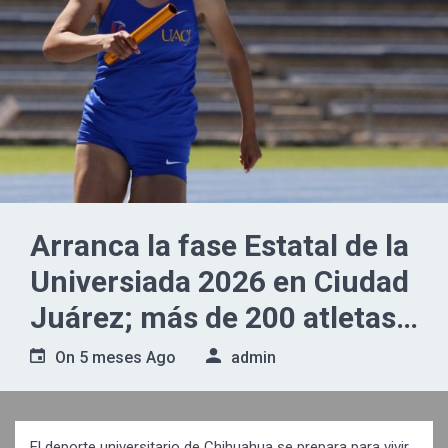
Arranca la fase Estatal de la
Universiada 2026 en Ciudad
Juárez; más de 200 atletas
buscarán su pase a la etapa
On
5 meses Ago
admin
Regional
El deporte universitario de Chihuahua se prepara para vivir