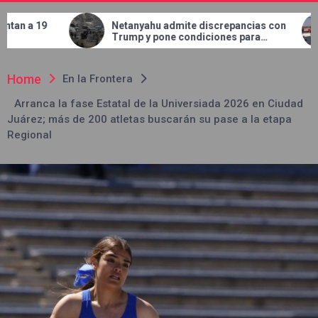
Netanyahu admite discrepancias con
Concluye JMAS tra
Trump y pone condiciones para
en el bulevar Tal
retirar tropas de Gaza
Home
En la Frontera
Arranca la fase Estatal de la Universiada 2026 en Ciudad
Juárez; más de 200 atletas buscarán su pase a la etapa
Regional