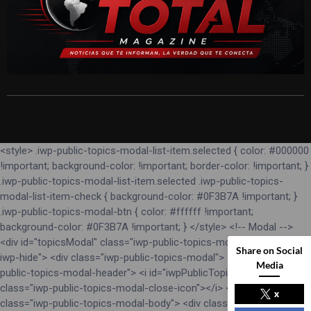
<style> .iwp-public-topics-modal-list-item.selected { color: #000000
!important; background-color: !important; border-color: !important; }
.iwp-public-topics-modal-list-item.selected .iwp-public-topics-
modal-list-item-check { background-color: #0F3B7A !important; }
.iwp-public-topics-modal-btn { color: #ffffff !important;
background-color: #0F3B7A !important; } </style> <!-- Modal -->
<div id="topicsModal" class="iwp-public-topics-modal-backdrop
Share on Social
iwp-hide"> <div class="iwp-public-topics-modal"> <div class="iwp-
Media
public-topics-modal-header"> <i id="iwpPublicTopicsModalClose"
class="iwp-public-topics-modal-close-icon"></i> </div> <div
x
class="iwp-public-topics-modal-body"> <div class="iwp-public-