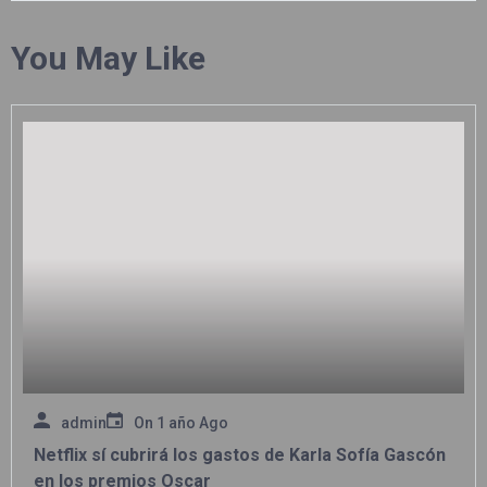
You May Like
admin
On
1 año Ago
Netflix sí cubrirá los gastos de Karla Sofía Gascón
en los premios Oscar