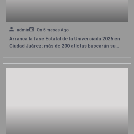
admin
On
5 meses Ago
Arranca la fase Estatal de la Universiada 2026 en
Ciudad Juárez; más de 200 atletas buscarán su
pase a la etapa Regional