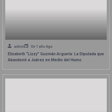
admin
On
1 año Ago
Elizabeth “Lizzy” Guzmán Argueta: La Diputada que
Abandonó a Juárez en Medio del Humo