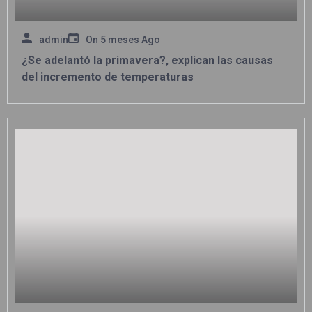
admin
On
5 meses Ago
¿Se adelantó la primavera?, explican las causas
del incremento de temperaturas