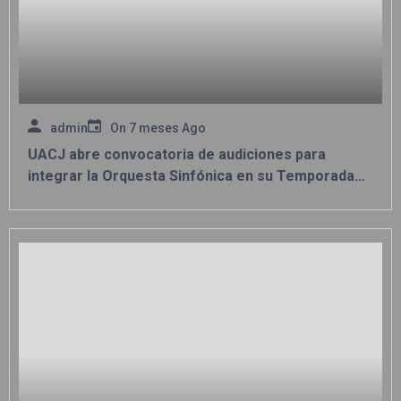
admin
On
7 meses Ago
UACJ abre convocatoria de audiciones para
integrar la Orquesta Sinfónica en su Temporada
2026