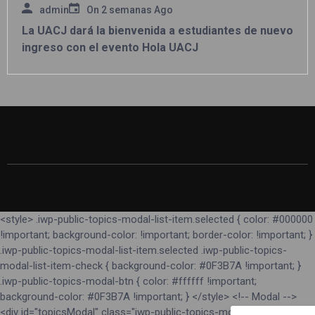
admin
On
2 semanas Ago
La UACJ dará la bienvenida a estudiantes de nuevo
ingreso con el evento Hola UACJ
<style> .iwp-public-topics-modal-list-item.selected { color: #000000
!important; background-color: !important; border-color: !important; }
.iwp-public-topics-modal-list-item.selected .iwp-public-topics-
modal-list-item-check { background-color: #0F3B7A !important; }
.iwp-public-topics-modal-btn { color: #ffffff !important;
background-color: #0F3B7A !important; } </style> <!-- Modal -->
<div id="topicsModal" class="iwp-public-topics-modal-backdrop