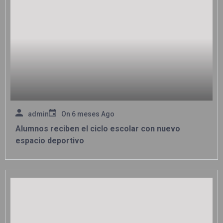
admin
On
6 meses Ago
Alumnos reciben el ciclo escolar con nuevo
espacio deportivo