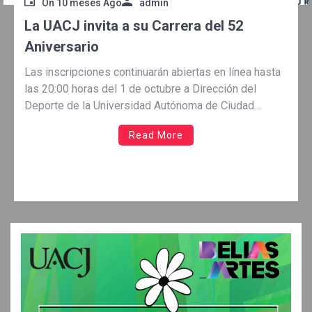
On
10 meses Ago
admin
La UACJ invita a su Carrera del 52
Aniversario
Las inscripciones continuarán abiertas en línea hasta
las 20:00 horas del 1 de octubre a Dirección del
Deporte de la Universidad Autónoma de Ciudad
Juárez (UACJ) convoca a su comunidad a participar en
Read More
la tradicional Carrera del 52 Aniversario, que se llevará
a cabo el próximo jueves 2 de octubre, con punto de
salida […]