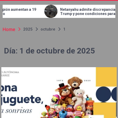
tan a 19
Netanyahu admite discrepancias con
Trump y pone condiciones para
retirar tropas de Gaza
Home
2025
octubre
1
Día:
1 de octubre de 2025