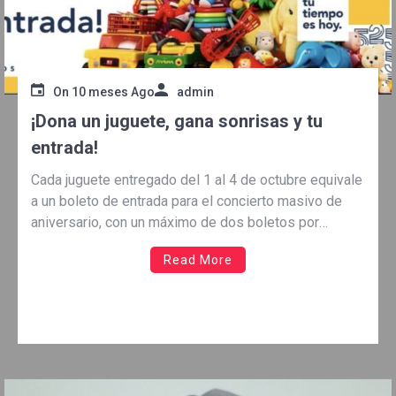
On
10 meses Ago
admin
¡Dona un juguete, gana sonrisas y tu
entrada!
Cada juguete entregado del 1 al 4 de octubre equivale
a un boleto de entrada para el concierto masivo de
aniversario, con un máximo de dos boletos por
persona n el marco de su 52 aniversario,
Read More
la Universidad Autónoma de Ciudad Juárez
(UACJ) convoca a la comunidad universitaria y al
público en […]