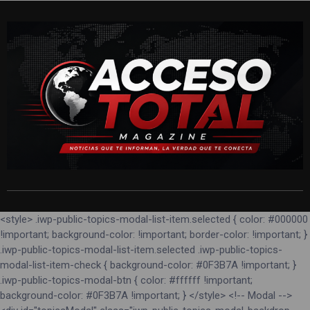
<style> .iwp-public-topics-modal-list-item.selected { color: #000000
!important; background-color: !important; border-color: !important; }
.iwp-public-topics-modal-list-item.selected .iwp-public-topics-
modal-list-item-check { background-color: #0F3B7A !important; }
.iwp-public-topics-modal-btn { color: #ffffff !important;
background-color: #0F3B7A !important; } </style> <!-- Modal -->