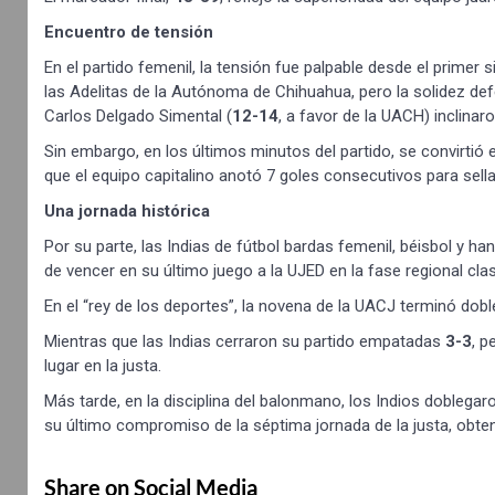
Encuentro de tensión
En el partido femenil, la tensión fue palpable desde el primer 
las Adelitas de la Autónoma de Chihuahua, pero la solidez defe
Carlos Delgado Simental (
12-14
, a favor de la UACH) inclinar
Sin embargo, en los últimos minutos del partido, se convirtió
que el equipo capitalino anotó 7 goles consecutivos para sell
Una jornada histórica
Por su parte, las Indias de fútbol bardas femenil, béisbol y ha
de vencer en su último juego a la UJED en la fase regional cla
En el “rey de los deportes”, la novena de la UACJ terminó do
Mientras que las Indias cerraron su partido empatadas
3-3
, p
lugar en la justa.
Más tarde, en la disciplina del balonmano, los Indios doblega
su último compromiso de la séptima jornada de la justa, obten
Share on Social Media