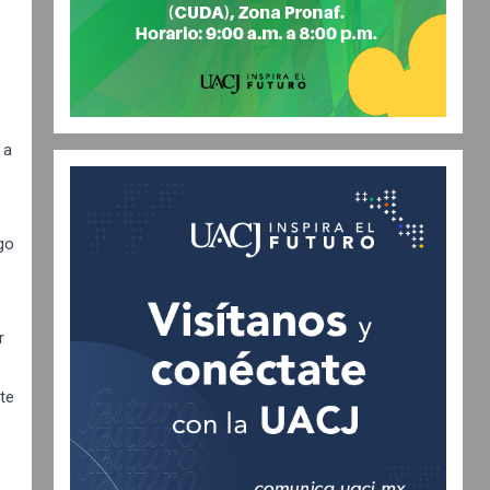
e
 a
ego
r
te