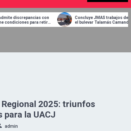
Concluye JMAS trabajos de bacheo en
Mens
r
el bulevar Talamás Camandari.
Uni
Juár
Con
 Regional 2025: triunfos
 para la UACJ
admin