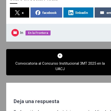
x
facebook
linkedin
em
In
En la Frontera
Navegación
de
Convocatoria al Concurso Institucional 3MT 2025 en la
entradas
UACJ
Deja una respuesta