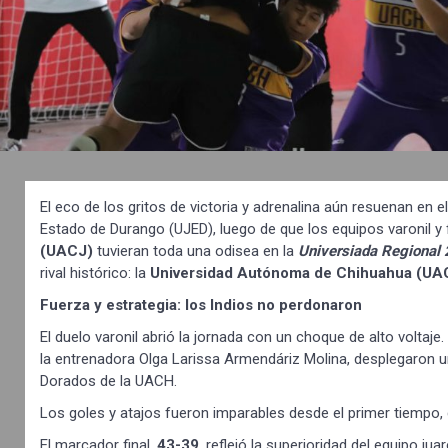
El eco de los gritos de victoria y adrenalina aún resuenan en e
Estado de Durango (UJED), luego de que los equipos varonil y 
(UACJ)
tuvieran toda una odisea en la
Universiada Regional
rival histórico: la
Universidad Autónoma de Chihuahua (UA
Fuerza y estrategia: los Indios no perdonaron
El duelo varonil abrió la jornada con un choque de alto voltaje
la entrenadora Olga Larissa Armendáriz Molina, desplegaron un
Dorados de la UACH.
Los goles y atajos fueron imparables desde el primer tiempo,
El marcador final,
43-39
, reflejó la superioridad del equipo j