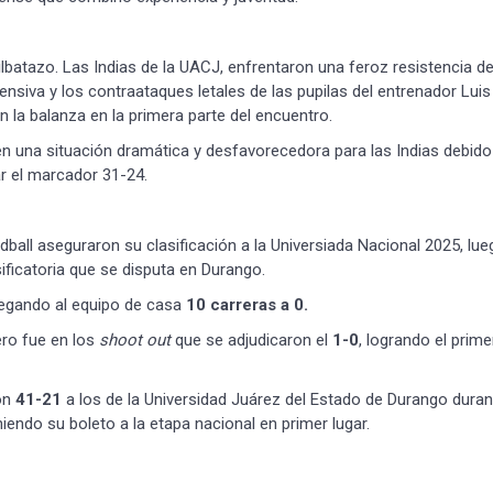
silbatazo. Las Indias de la UACJ, enfrentaron una feroz resistencia d
nsiva y los contraataques letales de las pupilas del entrenador Luis
on la balanza en la primera parte del encuentro.
 en una situación dramática y desfavorecedora para las Indias debido
ar el marcador 31-24.
ndball aseguraron su clasificación a la Universiada Nacional 2025, lu
sificatoria que se disputa en Durango.
blegando al equipo de casa
10
carreras a 0.
ero fue en los
shoot out
que se adjudicaron el
1-0
, logrando el prime
ron
41-21
a los de la Universidad Juárez del Estado de Durango duran
iendo su boleto a la etapa nacional en primer lugar.