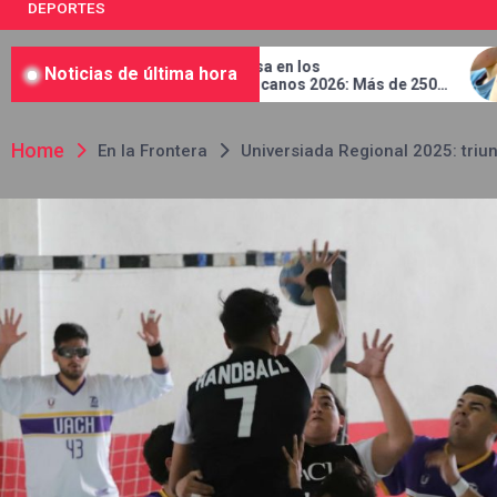
DEPORTES
ico arrasa en los
Casos de sarampión
Noticias de última hora
ntroamericanos 2026: Más de 250
mil 134 en México
allas y busca récord
Home
En la Frontera
Universiada Regional 2025: tri