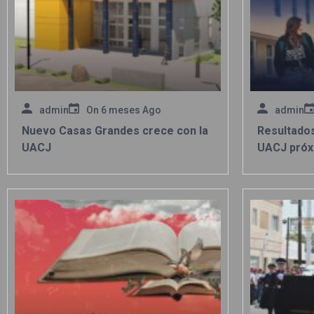
admin
On
6 meses Ago
admin
Nuevo Casas Grandes crece con la
Resultado
UACJ
UACJ próx