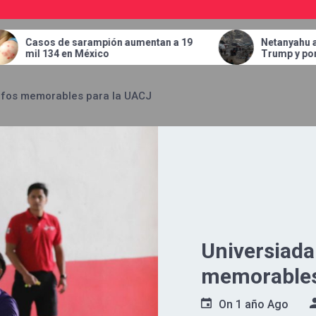
 aumentan a 19
Netanyahu admite discrepancias con
Trump y pone condiciones para retira
tropas de Gaza
unfos memorables para la UACJ
Universiada
memorables
On
1 año Ago