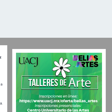
z
 a
a.