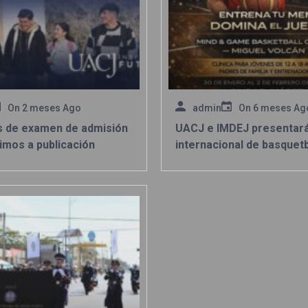
On
2 meses Ago
admin
On
6 meses Ag
s de examen de admisión
UACJ e IMDEJ presentarán
imos a publicación
internacional de basquet