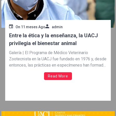
On
11 meses Ago
admin
Entre la ética y la enseñanza, la UACJ
privilegia el bienestar animal
Galería | El Programa de Médico Veterinario
Zootecnista en la UACJ fue fundado en 1976 y, desde
entonces, las prácticas en especímenes han formado
parte esencial del proceso educativo, bajo la
Read More
normativa del bienestar animal internacional
l bienestar animal se ha catalogado como un tema
complejo y dividido en múltiples
dimensiones científicas, éticas, […]