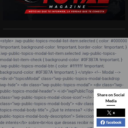
<style> .iwp-public-topics-modal-list-item.selected { color: #000000
!important; background-color: !important; border-color: !important; }
.iwp-public-topics-modal-list-item.selected .iwp-public-topics-
modal-list-item-check { background-color: #0F3B7A !important; }
.iwp-public-topics-modal-btn { color: #ffffff !important;
background-color: #0F3B7A !important; } </style> <!-- Modal -->
<div id="topicsModal" class="iwp-public-topics-modal-backdrop
iwp-hide"> <div class="iwp-public-topics-modal"> <div class="iwp-
public-topics-modal-header"> <i id="iwpPublicTopicsModalClose"
Share on Social
class="iwp-public-topics-modal-close-icon"></i> </div> <div
Media
class="iwp-public-topics-modal-body"> <div class="iwp-public-
topics-modal-body-title"> ¿Qué te interesa? </div> <div class="iwp-
x
public-topics-modal-body-description"> Selecciona los <b>temas
facebook
de interés</b> sobre<br>los que deseas recibir noticias: </div> <ul