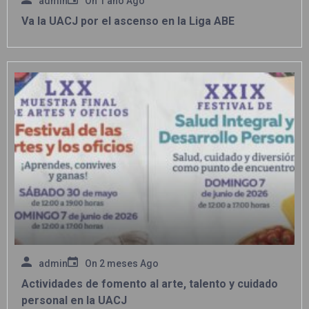
admin
On
1 año Ago
Va la UACJ por el ascenso en la Liga ABE
admin
On
2 meses Ago
Actividades de fomento al arte, talento y cuidado
personal en la UACJ