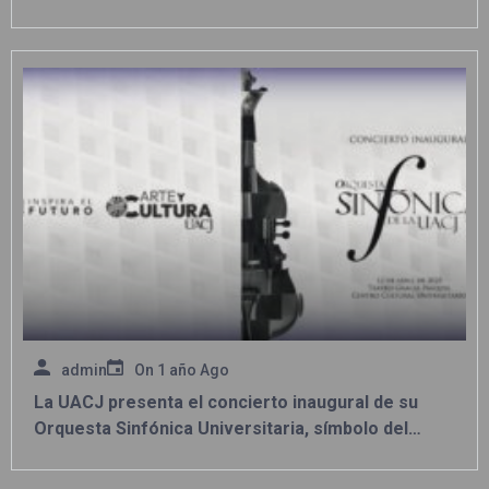
admin
On
1 año Ago
La UACJ presenta el concierto inaugural de su
Orquesta Sinfónica Universitaria, símbolo del
talento binacional