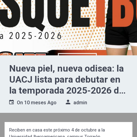
Nueva piel, nueva odisea: la
UACJ lista para debutar en
la temporada 2025-2026 de
la Liga ABE
On
10 meses Ago
admin
Reciben en casa este próximo 4 de octubre a la
Universidad Iberoamericana, campus Torreón