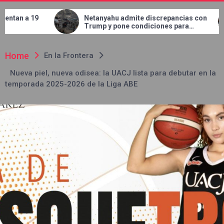
Netanyahu admite discrepancias con
Concluye JMAS
Trump y pone condiciones para
en el bulevar 
retirar tropas de Gaza
Home
En la Frontera
Nueva piel, nueva odisea: la UACJ lista para debutar en la
temporada 2025-2026 de la Liga ABE