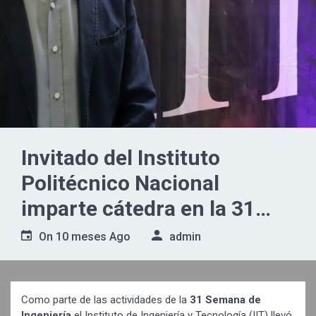
Invitado del Instituto
Politécnico Nacional
imparte cátedra en la 31
Semana de Ingeniería
On
10 meses Ago
admin
Como parte de las actividades de la
31 Semana de
Ingeniería
el Instituto de Ingeniería y Tecnología (IIT) llevó