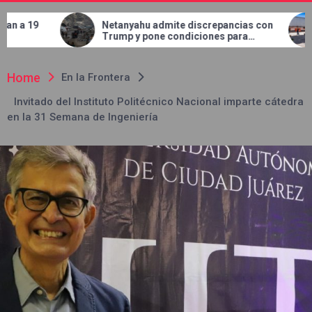
Netanyahu admite discrepancias con
Concluye JMAS tr
Trump y pone condiciones para
en el bulevar Tal
retirar tropas de Gaza
Home
En la Frontera
Invitado del Instituto Politécnico Nacional imparte cátedra
en la 31 Semana de Ingeniería