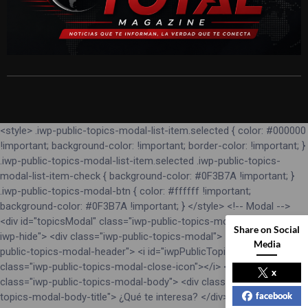
<style> .iwp-public-topics-modal-list-item.selected { color: #000000
!important; background-color: !important; border-color: !important; }
.iwp-public-topics-modal-list-item.selected .iwp-public-topics-
modal-list-item-check { background-color: #0F3B7A !important; }
.iwp-public-topics-modal-btn { color: #ffffff !important;
background-color: #0F3B7A !important; } </style> <!-- Modal -->
<div id="topicsModal" class="iwp-public-topics-modal-backdrop
Share on Social
iwp-hide"> <div class="iwp-public-topics-modal"> <div class="iwp-
Media
public-topics-modal-header"> <i id="iwpPublicTopicsModalClose"
class="iwp-public-topics-modal-close-icon"></i> </div> <div
x
class="iwp-public-topics-modal-body"> <div class="iwp-public-
facebook
topics-modal-body-title"> ¿Qué te interesa? </div> <div class="iwp-