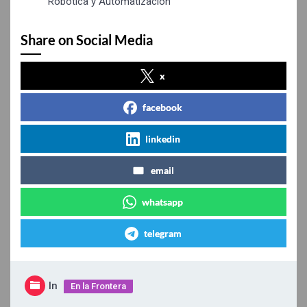
Robótica y Automatización”
Share on Social Media
x
facebook
linkedin
email
whatsapp
telegram
In
En la Frontera