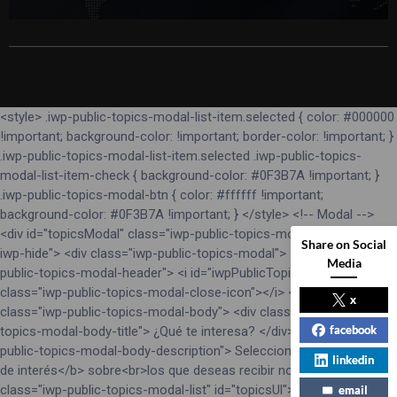
<style> .iwp-public-topics-modal-list-item.selected { color: #000000
!important; background-color: !important; border-color: !important; }
.iwp-public-topics-modal-list-item.selected .iwp-public-topics-
modal-list-item-check { background-color: #0F3B7A !important; }
.iwp-public-topics-modal-btn { color: #ffffff !important;
background-color: #0F3B7A !important; } </style> <!-- Modal -->
<div id="topicsModal" class="iwp-public-topics-modal-backdrop
Share on Social
iwp-hide"> <div class="iwp-public-topics-modal"> <div class="iwp-
Media
public-topics-modal-header"> <i id="iwpPublicTopicsModalClose"
class="iwp-public-topics-modal-close-icon"></i> </div> <div
x
class="iwp-public-topics-modal-body"> <div class="iwp-public-
facebook
topics-modal-body-title"> ¿Qué te interesa? </div> <div class="iwp-
public-topics-modal-body-description"> Selecciona los <b>temas
linkedin
de interés</b> sobre<br>los que deseas recibir noticias: </div> <ul
class="iwp-public-topics-modal-list" id="topicsUl"></ul> </div> <div
email