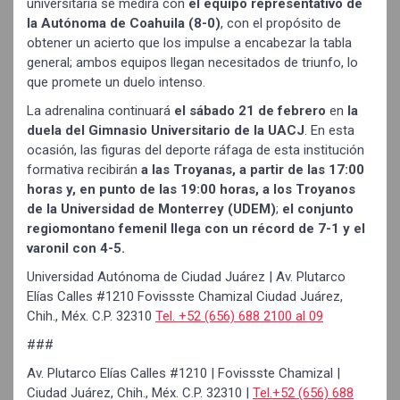
universitaria se medirá con
el equipo representativo de
la Autónoma de Coahuila (8-0)
, con el propósito de
obtener un acierto que los impulse a encabezar la tabla
general; ambos equipos llegan necesitados de triunfo, lo
que promete un duelo intenso.
La adrenalina continuará
el sábado 21 de febrero
en
la
duela del Gimnasio Universitario de la UACJ
. En esta
ocasión, las figuras del deporte ráfaga de esta institución
formativa recibirán
a las Troyanas, a partir de las 17:00
horas y, en punto de las 19:00 horas, a los Troyanos
de la Universidad de Monterrey (UDEM)
;
el conjunto
regiomontano femenil llega con un récord de 7-1 y el
varonil con 4-5.
Universidad Autónoma de Ciudad Juárez | Av. Plutarco
Elías Calles #1210 Fovissste Chamizal Ciudad Juárez,
Chih., Méx. C.P. 32310
Tel. +52 (656) 688 2100 al 09
###
Av. Plutarco Elías Calles #1210 | Fovissste Chamizal |
Ciudad Juárez, Chih., Méx. C.P. 32310 |
Tel.+52 (656) 688