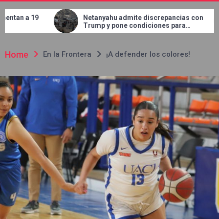
Netanyahu admite discrepancias con
Concluye JMAS 
Trump y pone condiciones para
en el bulevar T
retirar tropas de Gaza
Home
En la Frontera
¡A defender los colores!