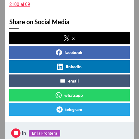
2100 al 09
Share on Social Media
x
facebook
linkedin
email
whatsapp
telegram
In
En la Frontera