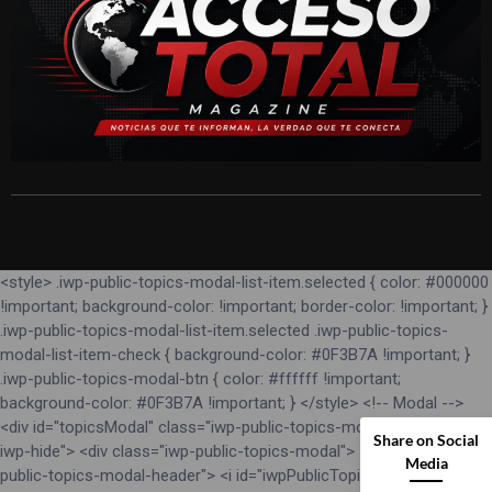
<style> .iwp-public-topics-modal-list-item.selected { color: #000000
!important; background-color: !important; border-color: !important; }
.iwp-public-topics-modal-list-item.selected .iwp-public-topics-
modal-list-item-check { background-color: #0F3B7A !important; }
.iwp-public-topics-modal-btn { color: #ffffff !important;
background-color: #0F3B7A !important; } </style> <!-- Modal -->
<div id="topicsModal" class="iwp-public-topics-modal-backdrop
Share on Social
iwp-hide"> <div class="iwp-public-topics-modal"> <div class="iwp-
Media
public-topics-modal-header"> <i id="iwpPublicTopicsModalClose"