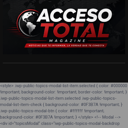
<style> .iwp-public-topics-modal-list-item.selected { color: #000000
!important; background-color: !important; border-color: !important; }
.iwp-public-topics-modal-list-item.selected .iwp-public-topics-
modal-list-item-check { background-color: #0F3B7A !important; }
.iwp-public-topics-modal-btn { color: #ffffff !important;
background-color: #0F3B7A !important; } </style> <!-- Modal -->
<div id="topicsModal" class="iwp-public-topics-modal-backdrop