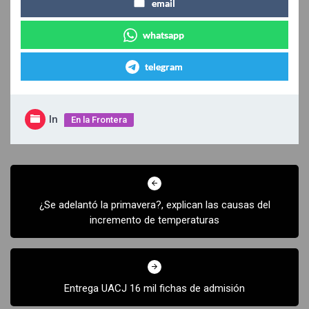
email
whatsapp
telegram
In
En la Frontera
Navegación
de
¿Se adelantó la primavera?, explican las causas del
entradas
incremento de temperaturas
Entrega UACJ 16 mil fichas de admisión