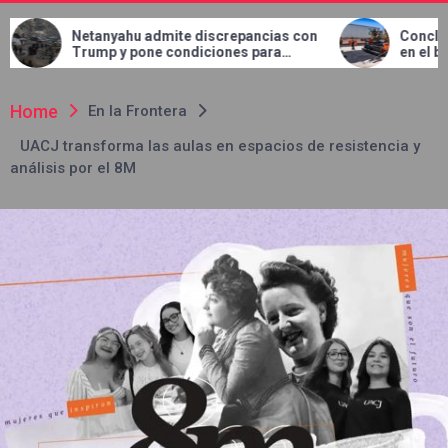
 admite discrepancias con
Concluye JMAS trabajos de 
one condiciones para
en el bulevar Talamás Caman
opas de Gaza
Home
En la Frontera
UACJ transforma las aulas en espacios de resistencia y
análisis por el 8M