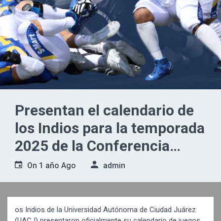
Presentan el calendario de
los Indios para la temporada
2025 de la Conferencia
Nacional de la ONEFA
On
1 año Ago
admin
os Indios de la Universidad Autónoma de Ciudad Juárez
(UACJ) presentaron oficialmente su calendario de juegos