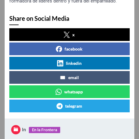
formadora de líderes dentro y fuera del emparrillado.
Share on Social Media
x
facebook
linkedin
email
whatsapp
telegram
In
En la Frontera