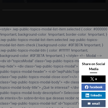
<style> .iwp-public-topics-modal-list-item.selected { color: #000000
!important; background-color: !important; border-color: !important; }
.iwp-public-topics-modal-list-item.selected .iwp-public-topics-
modal-list-item-check { background-color: #0F3B7A !important; }
.iwp-public-topics-modal-btn { color: #ffffff !important;
background-color: #0F3B7A !important; } </style> <!-- Modal -->
<div id="topicsModal" class="iwp-public-topics-modal-backdrop
Share on Social
iwp-hide"> <div class="iwp-public-topics-modal"> <div class="iwp-
Media
public-topics-modal-header"> <i id="iwpPublicTopicsModalClose"
class="iwp-public-topics-modal-close-icon"></i> </div> <div
x
class="iwp-public-topics-modal-body"> <div class="iwp-public-
facebook
topics-modal-body-title"> ¿Qué te interesa? </div> <div class="iwp-
public-topics-modal-body-description"> Selecciona los <b>temas
linkedin
de interés</b> sobre<br>los que deseas recibir noticias: </div> <ul
class="iwp-public-topics-modal-list" id="topicsUl"></ul> </div> <div
email