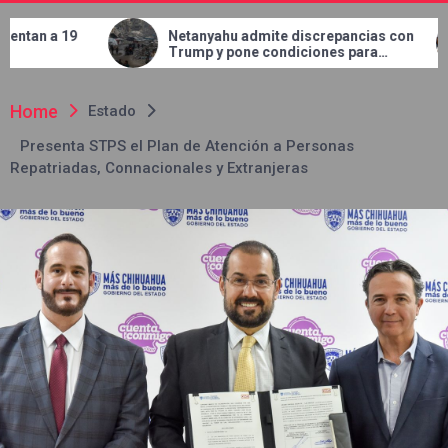
Netanyahu admite discrepancias con
Concluye JM
Trump y pone condiciones para
en el bulev
retirar tropas de Gaza
Home
Estado
Presenta STPS el Plan de Atención a Personas
Repatriadas, Connacionales y Extranjeras