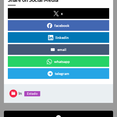
x
facebook
linkedin
email
whatsapp
telegram
In
Estado
Navegación