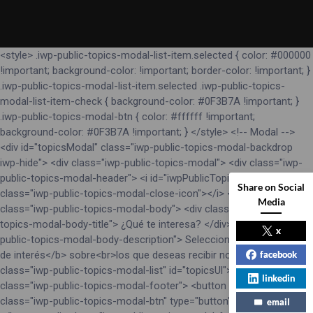
<style> .iwp-public-topics-modal-list-item.selected { color: #000000
!important; background-color: !important; border-color: !important; }
.iwp-public-topics-modal-list-item.selected .iwp-public-topics-
modal-list-item-check { background-color: #0F3B7A !important; }
.iwp-public-topics-modal-btn { color: #ffffff !important;
background-color: #0F3B7A !important; } </style> <!-- Modal -->
<div id="topicsModal" class="iwp-public-topics-modal-backdrop
iwp-hide"> <div class="iwp-public-topics-modal"> <div class="iwp-
public-topics-modal-header"> <i id="iwpPublicTopicsModalClose"
Share on Social
class="iwp-public-topics-modal-close-icon"></i> </div> <div
Media
class="iwp-public-topics-modal-body"> <div class="iwp-public-
topics-modal-body-title"> ¿Qué te interesa? </div> <div class="iwp-
x
public-topics-modal-body-description"> Selecciona los <b>temas
de interés</b> sobre<br>los que deseas recibir noticias: </div> <ul
facebook
class="iwp-public-topics-modal-list" id="topicsUl"></ul> </div> <div
linkedin
class="iwp-public-topics-modal-footer"> <button id="sendTopics"
class="iwp-public-topics-modal-btn" type="button"> GUARDAR
email