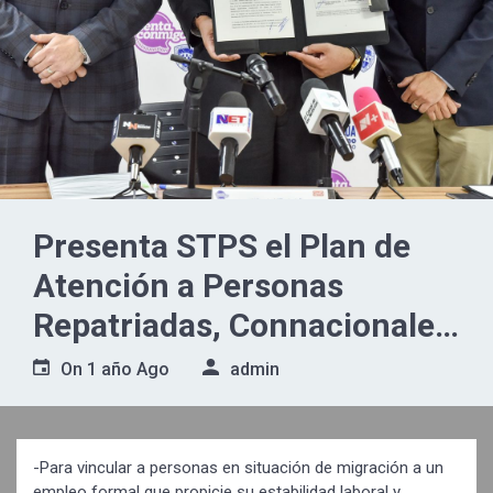
Presenta STPS el Plan de
Atención a Personas
Repatriadas, Connacionales
y Extranjeras
On
1 año Ago
admin
-Para vincular a personas en situación de migración a un
empleo formal que propicie su estabilidad laboral y