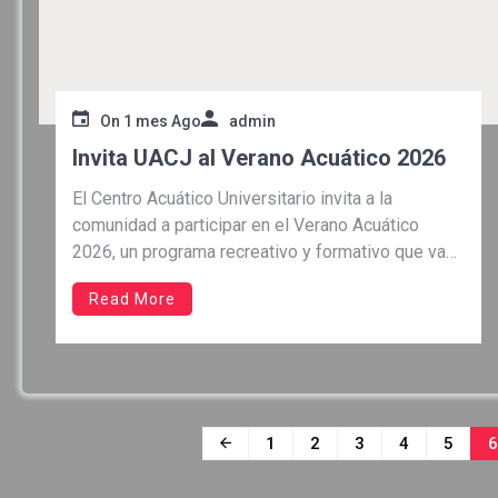
On
1 mes Ago
admin
Invita UACJ al Verano Acuático 2026
El Centro Acuático Universitario invita a la
comunidad a participar en el Verano Acuático
2026, un programa recreativo y formativo que va
dirigido a niñas y niños durante el periodo
Read More
vacacional. Las actividades se llevarán a cabo del
13 al 30 de julio, de lunes a jueves, de 9:00 de […]
Navegación
1
2
3
4
5
de