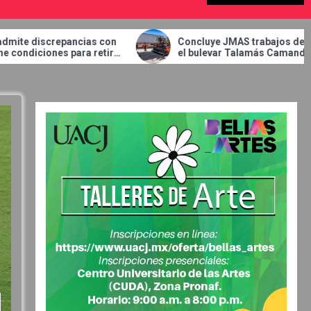
ias con
Concluye JMAS trabajos de bacheo en
 retirar
el bulevar Talamás Camandari.