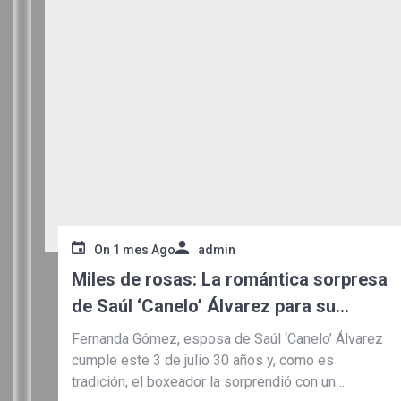
On
1 mes Ago
admin
Miles de rosas: La romántica sorpresa
de Saúl ‘Canelo’ Álvarez para su
esposa en su cumpleaños 30
Fernanda Gómez, esposa de Saúl ‘Canelo’ Álvarez
cumple este 3 de julio 30 años y, como es
tradición, el boxeador la sorprendió con un