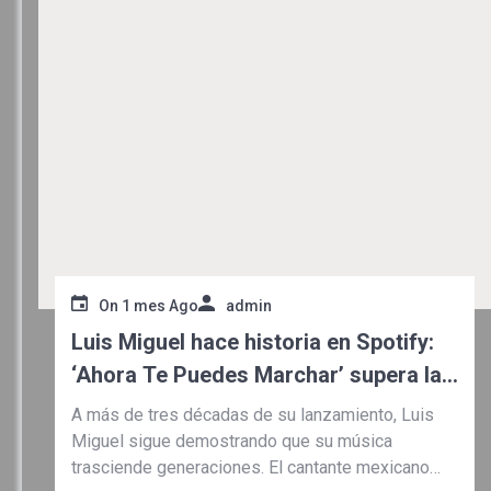
On
1 mes Ago
admin
Luis Miguel hace historia en Spotify:
‘Ahora Te Puedes Marchar’ supera las
mil millones de reproducciones
A más de tres décadas de su lanzamiento, Luis
Miguel sigue demostrando que su música
trasciende generaciones. El cantante mexicano