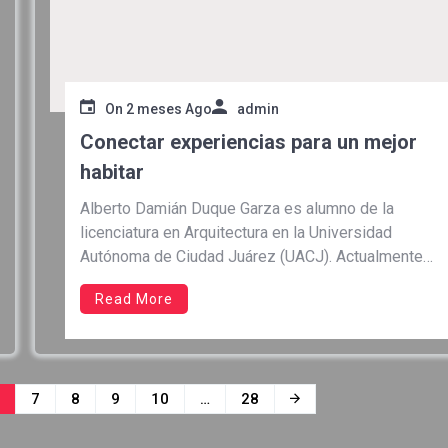
On
2 meses Ago
admin
Conectar experiencias para un mejor
habitar
Alberto Damián Duque Garza es alumno de la
licenciatura en Arquitectura en la Universidad
Autónoma de Ciudad Juárez (UACJ). Actualmente
cursa su último semestre de formación
Read More
profesional y tiene claro que sus propuestas van
más allá de generar construcciones “bonitas”; su
compromiso es conectar y trabajar experiencias
que generen en […]
6
7
8
9
10
…
28