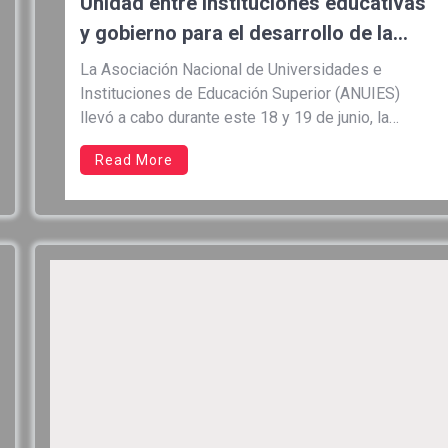
Unidad entre instituciones educativas
y gobierno para el desarrollo de la
educación superior
La Asociación Nacional de Universidades e
Instituciones de Educación Superior (ANUIES)
llevó a cabo durante este 18 y 19 de junio, la
LXVIII Sesión Ordinaria de la Asamblea General y
Read More
la reunión del Consejo Nacional de la ANUIES, con
sede en la Universidad de Guanajuato (UG). Entre
los asistentes destacó […]