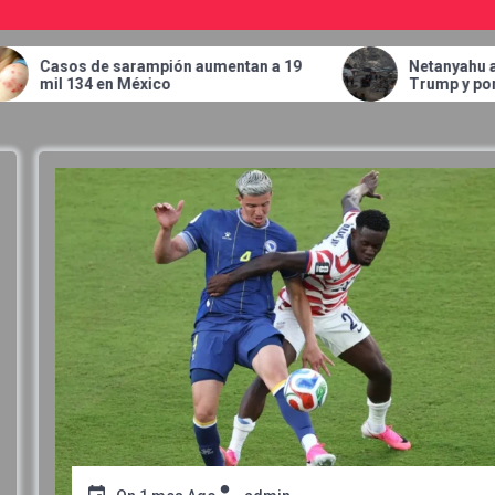
rampión aumentan a 19
Netanyahu admite discrepanc
éxico
Trump y pone condiciones para
tropas de Gaza