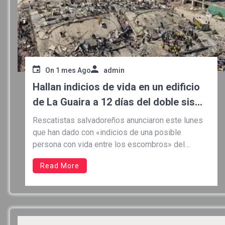
On
1 mes Ago
admin
Hallan indicios de vida en un edificio
de La Guaira a 12 días del doble sismo
en Venezuela
Rescatistas salvadoreños anunciaron este lunes
que han dado con «indicios de una posible
persona con vida entre los escombros» del
edificio residencial Club Caribe, en La Guaira, a
Read More
casi 12 días del doble terremoto que a la fecha ha
dejado más de 3.000 víctimas mortales en
Venezuela. «Una señal entre los escombros ha
renovado […]