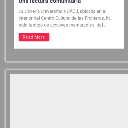
Una lectura comunitaria
La Librería Universitaria UACJ, ubicada en el
interior del Centro Cultural de las Fronteras, ha
sido testigo de acciones memorables: del
contacto con las primeras letras, la consolidación
Read More
de conocimientos, de enseñanza, presentaciones
de libros y, en otros momentos, de talleres con
sentido comunitario como “Un mundo para leer”, un
[…]