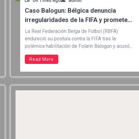
On
1 mes Ago
admin
Caso Balogun: Bélgica denuncia
irregularidades de la FIFA y promete
llevar la disputa hasta el final
La Real Federación Belga de Futbol (RBFA)
endureció su postura contra la FIFA tras la
polémica habilitación de Folarin Balogun y acusó
al organismo de actuar sin transparencia durante
Read More
el proceso que permitió al delantero disputar los
Octavos de Final del Mundial 2026. A través de un
comunicado, la federación […]