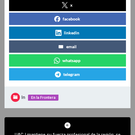
x
facebook
linkedin
email
whatsapp
telegram
In
En la Frontera
Navegación
de
UACJ mantiene su fuerza profesional de la región; se