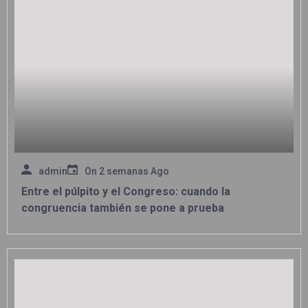
admin
On
2 semanas Ago
Entre el púlpito y el Congreso: cuando la
congruencia también se pone a prueba