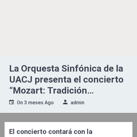
La Orquesta Sinfónica de la
UACJ presenta el concierto
“Mozart: Tradición
perpetua”
On
3 meses Ago
admin
El concierto contará con la