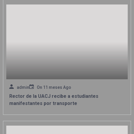
admin
On
11 meses Ago
Rector de la UACJ recibe a estudiantes
manifestantes por transporte