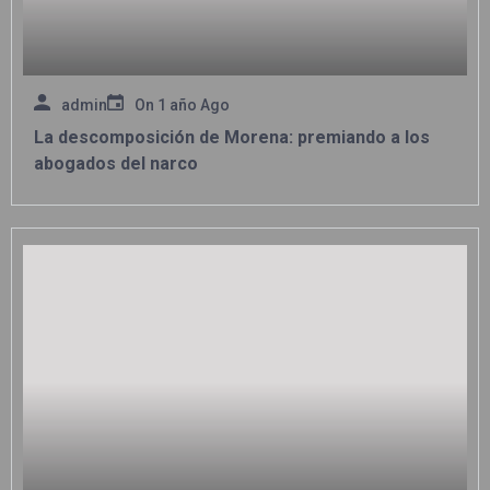
admin
On
1 año Ago
La descomposición de Morena: premiando a los
abogados del narco