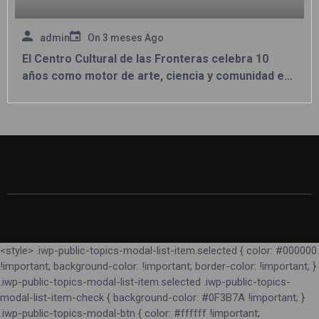
admin
On
3 meses Ago
El Centro Cultural de las Fronteras celebra 10
años como motor de arte, ciencia y comunidad en
la frontera.
<style> .iwp-public-topics-modal-list-item.selected { color: #000000
!important; background-color: !important; border-color: !important; }
.iwp-public-topics-modal-list-item.selected .iwp-public-topics-
modal-list-item-check { background-color: #0F3B7A !important; }
.iwp-public-topics-modal-btn { color: #ffffff !important;