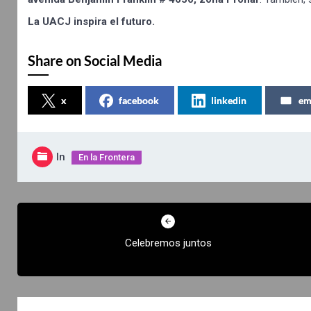
La UACJ inspira el futuro.
Share on Social Media
x
facebook
linkedin
em
In
En la Frontera
Navegación
de
Celebremos juntos
entradas