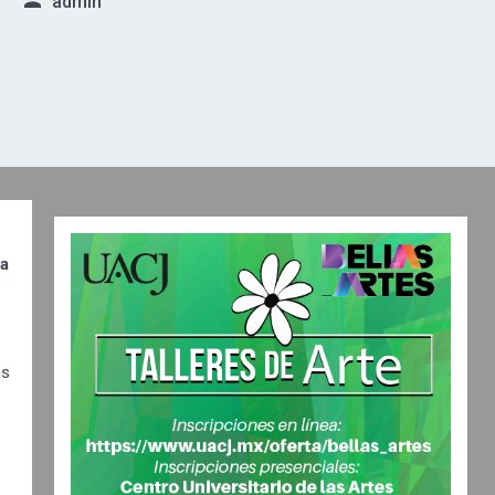
admin
la
as