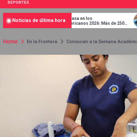
DEPORTES
México arrasa en los
Casos de saramp
Noticias de última hora
Centroamericanos 2026: Más de 250
mil 134 en Méxic
medallas y busca récord
Home
En la Frontera
Convocan a la Semana Académica