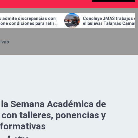
con
Concluye JMAS trabajos de bacheo en
M
irar
el bulevar Talamás Camandari.
U
J
C
ivas
 la Semana Académica de
 con talleres, ponencias y
 formativas