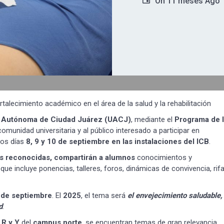
On
11 meses Ago
talecimiento académico en el área de la salud y la rehabilitación
dad Autónoma de Ciudad Juárez (UACJ)
, mediante el
Programa de 
a comunidad universitaria y al público interesado a participar en
 los días
8, 9 y 10 de septiembre en las instalaciones del ICB
.
cas reconocidas, compartirán a alumnos
conocimientos y
que incluye ponencias, talleres, foros, dinámicas de convivencia, rif
8 de septiembre
. El
2025
, el tema será
el envejecimiento saludable,
d
.
 R y Y
del
campus norte
, se encuentran temas de gran relevancia