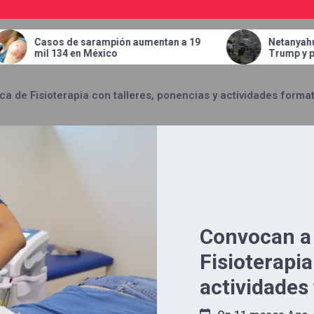
ión aumentan a 19
Netanyahu admite discrepancias 
o
Trump y pone condiciones para ret
tropas de Gaza
 de Fisioterapia con talleres, ponencias y actividades format
Convocan a
Fisioterapia
actividades