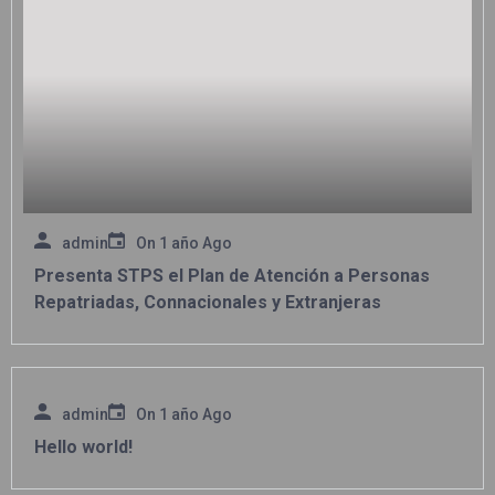
admin
On
1 año Ago
Presenta STPS el Plan de Atención a Personas
Repatriadas, Connacionales y Extranjeras
admin
On
1 año Ago
Hello world!