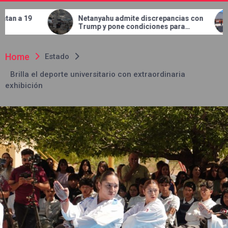
Netanyahu admite discrepancias con
Concluye J
Trump y pone condiciones para
en el bule
retirar tropas de Gaza
Home
Estado
Brilla el deporte universitario con extraordinaria
exhibición