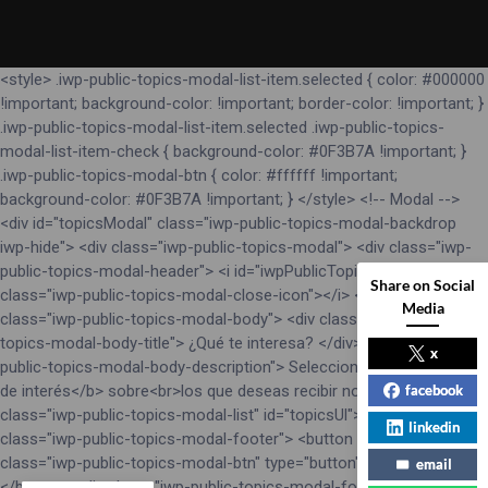
<style> .iwp-public-topics-modal-list-item.selected { color: #000000
!important; background-color: !important; border-color: !important; }
.iwp-public-topics-modal-list-item.selected .iwp-public-topics-
modal-list-item-check { background-color: #0F3B7A !important; }
.iwp-public-topics-modal-btn { color: #ffffff !important;
background-color: #0F3B7A !important; } </style> <!-- Modal -->
<div id="topicsModal" class="iwp-public-topics-modal-backdrop
iwp-hide"> <div class="iwp-public-topics-modal"> <div class="iwp-
public-topics-modal-header"> <i id="iwpPublicTopicsModalClose"
Share on Social
class="iwp-public-topics-modal-close-icon"></i> </div> <div
Media
class="iwp-public-topics-modal-body"> <div class="iwp-public-
topics-modal-body-title"> ¿Qué te interesa? </div> <div class="iwp-
x
public-topics-modal-body-description"> Selecciona los <b>temas
de interés</b> sobre<br>los que deseas recibir noticias: </div> <ul
facebook
class="iwp-public-topics-modal-list" id="topicsUl"></ul> </div> <div
linkedin
class="iwp-public-topics-modal-footer"> <button id="sendTopics"
class="iwp-public-topics-modal-btn" type="button"> GUARDAR
email
</button> <div class="iwp-public-topics-modal-footer-tip"> A partir