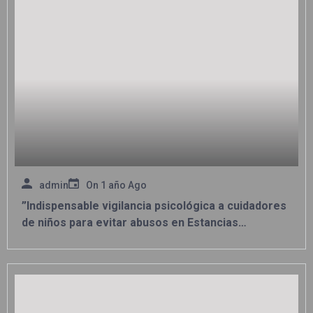
admin
On
1 año Ago
”Indispensable vigilancia psicológica a cuidadores
de niños para evitar abusos en Estancias
Infantiles”: Diputada Xóchitl Contreras